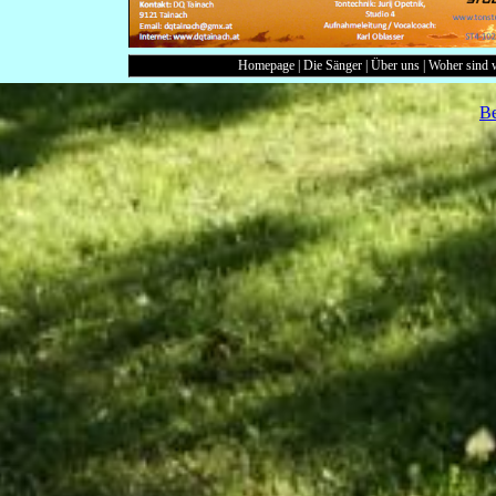
Homepage
|
Die Sänger
|
Über uns
|
Woher sind 
Be