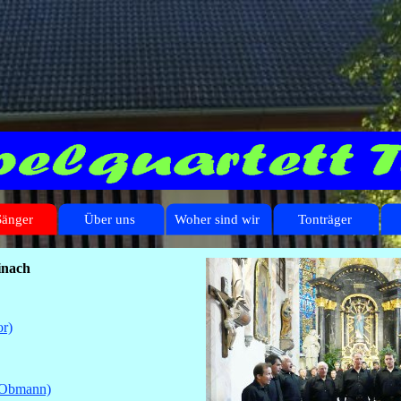
Sänger
Über uns
Woher sind wir
Tonträger
inach
or)
- Obmann)