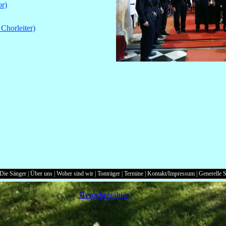
or)
 Chorleiter)
Die Sänger
|
Über uns
|
Woher sind wir
|
Tonträger
|
Termine
|
Kontakt/Impressum
|
Generelle S
Besucherzähler