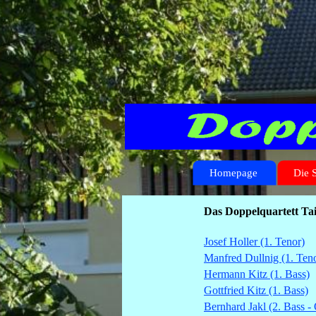
Homepage
Die 
Das Doppelquartett Ta
Josef Holler (1. Tenor)
Manfred Dullnig (1. Ten
Hermann Kitz (1. Bass)
Gottfried Kitz (1. Bass)
Bernhard Jakl (2. Bass 