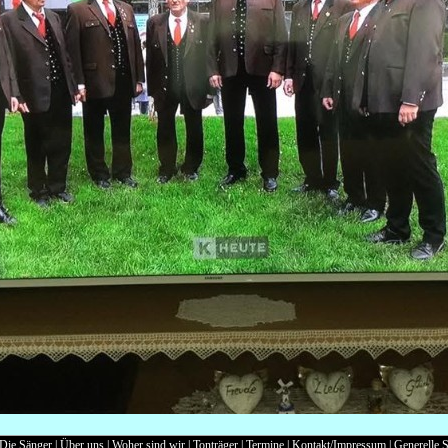
Die Sänger
|
Über uns
|
Woher sind wir
|
Tonträger
|
Termine
|
Kontakt/Impressum
|
Generelle S